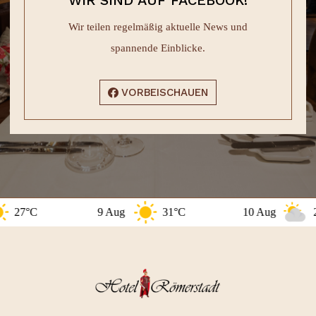
WIR SIND AUF FACEBOOK!
Wir teilen regelmäßig aktuelle News und
spannende Einblicke.
VORBEISCHAUEN
7°C
9 Aug
31°C
10 Aug
29°C